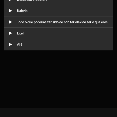
Kahvio
Todo o que poderías ter sido de non ter elexido ser o que eres
Lítel
Ah!