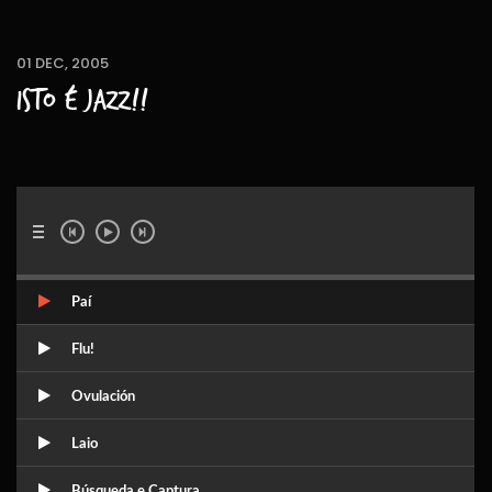
01 DEC, 2005
Isto é Jazz!!
Paí
Flu!
Ovulación
Laio
Búsqueda e Captura