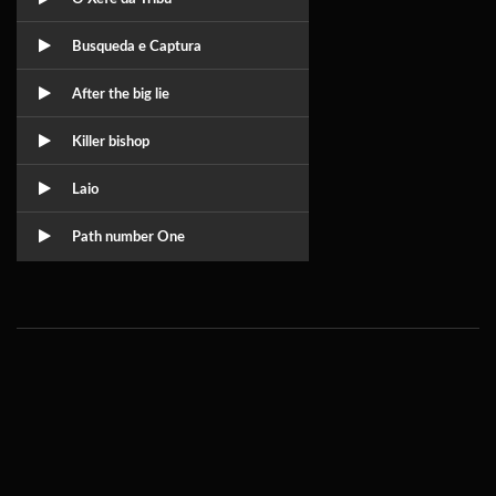
Busqueda e Captura
After the big lie
Killer bishop
Laio
Path number One