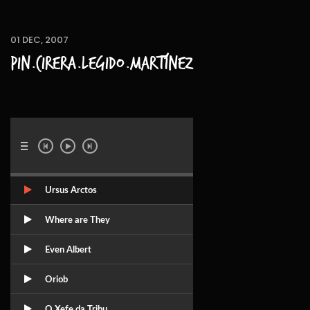
01 DEC, 2007
Pin.Cirera.Legido.Martínez
Ursus Arctos
Where are They
Even Albert
Oriob
O Xefe da Tribu